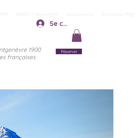
HOTO
TARIFS et Disponibiltés
Nos partenaires
Réservations /FAQ
Se connecter
ntgenèvre 1900
Réserver
es françaises