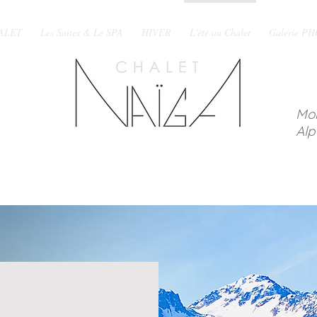
ALET
Les Suites & Le SPA
HIVER
L'été au Chalet
Galerie P
Mo
Alp