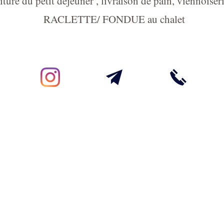
ure du petit déjeuner , livraison de pain, viennoiser
RACLETTE/ FONDUE au chalet